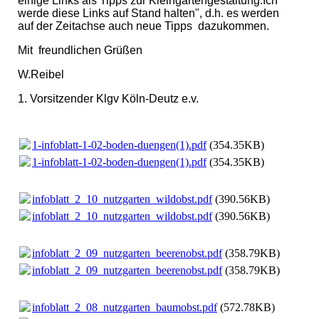
einige Links als Tipps zur Kleingartengestaltung.Ich
werde diese Links auf Stand halten", d.h. es werden
auf der Zeitachse auch neue Tipps dazukommen.
Mit freundlichen Grüßen
W.Reibel
1. Vorsitzender Klgv Köln-Deutz e.v.
1-infoblatt-1-02-boden-duengen(1).pdf
(354.35KB)
1-infoblatt-1-02-boden-duengen(1).pdf
(354.35KB)
infoblatt_2_10_nutzgarten_wildobst.pdf
(390.56KB)
infoblatt_2_10_nutzgarten_wildobst.pdf
(390.56KB)
infoblatt_2_09_nutzgarten_beerenobst.pdf
(358.79KB)
infoblatt_2_09_nutzgarten_beerenobst.pdf
(358.79KB)
infoblatt_2_08_nutzgarten_baumobst.pdf
(572.78KB)